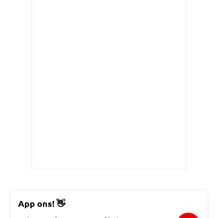
App ons!
👋