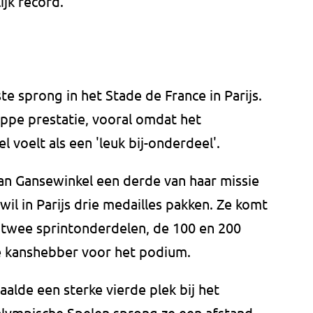
ijk record.
ste sprong in het Stade de France in Parijs.
appe prestatie, vooral omdat het
 voelt als een 'leuk bij-onderdeel'.
Van Gansewinkel een derde van haar missie
il in Parijs drie medailles pakken. Ze komt
p twee sprintonderdelen, de 100 en 200
te kanshebber voor het podium.
aalde een sterke vierde plek bij het
alympische Spelen sprong ze een afstand