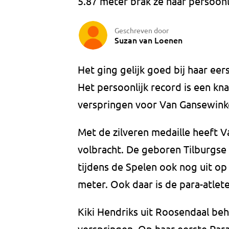
5.87 meter brak ze haar persoonl
Geschreven door
Suzan van Loenen
Het ging gelijk goed bij haar eer
Het persoonlijk record is een kn
verspringen voor Van Gansewinkel
Met de zilveren medaille heeft 
volbracht. De geboren Tilburgse w
tijdens de Spelen ook nog uit o
meter. Ook daar is de para-atle
Kiki Hendriks uit Roosendaal beh
verspringen. Op haar eerste Par