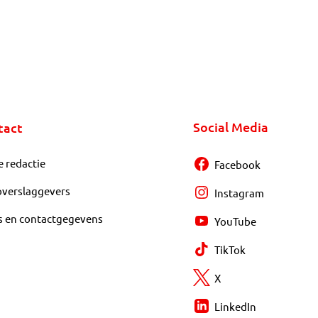
Social Media
tact
e redactie
Facebook
overslaggevers
Instagram
s en contactgegevens
YouTube
TikTok
X
LinkedIn