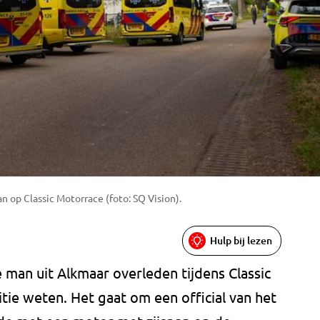
 op Classic Motorrace (foto: SQ Vision).
Hulp bij lezen
 man uit Alkmaar overleden tijdens Classic
itie weten. Het gaat om een official van het