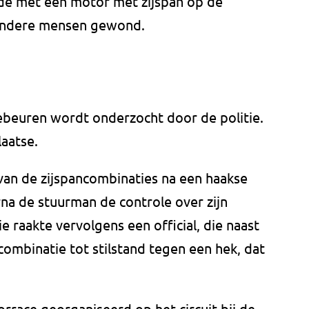
e met een motor met zijspan op de
 andere mensen gewond.
ebeuren wordt onderzocht door de politie.
laatse.
an de zijspancombinaties na een haakse
na de stuurman de controle over zijn
 raakte vervolgens een official, die naast
ombinatie tot stilstand tegen een hek, dat
rrace georganiseerd op het circuit bij de