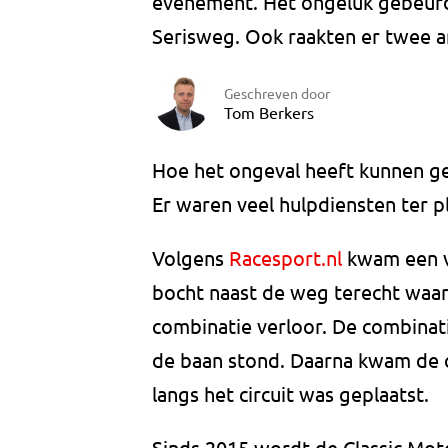
evenement. Het ongeluk gebeurd
Serisweg. Ook raakten er twee
Geschreven door
Tom Berkers
Hoe het ongeval heeft kunnen g
Er waren veel hulpdiensten ter p
Volgens
Racesport.nl
kwam een v
bocht naast de weg terecht waar
combinatie verloor. De combinatie
de baan stond. Daarna kwam de c
langs het circuit was geplaatst.
Sinds 2015 wordt de Classic Moto