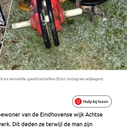
 en vernielde speeltoestellen (foto: Instagram wijkagent
Hulp bij lezen
bewoner van de Eindhovense wijk Achtse
rk. Dit deden ze terwijl de man zijn