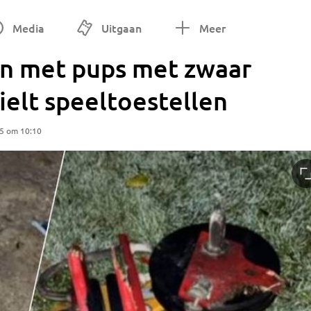
Media
Uitgaan
Meer
n met pups met zwaar
elt speeltoestellen
25 om 10:10