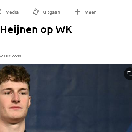
Media
Uitgaan
Meer
p Heijnen op WK
025 om 22:45