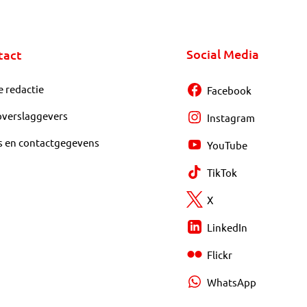
Social Media
tact
e redactie
Facebook
overslaggevers
Instagram
s en contactgegevens
YouTube
TikTok
X
LinkedIn
Flickr
WhatsApp