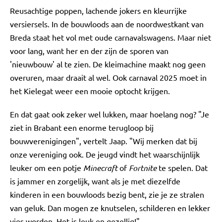
Reusachtige poppen, lachende jokers en kleurrijke
versiersels. In de bouwloods aan de noordwestkant van
Breda staat het vol met oude carnavalswagens. Maar niet
voor lang, want her en der zijn de sporen van
'nieuwbouw' al te zien. De kleimachine maakt nog geen
overuren, maar draait al wel. Ook carnaval 2025 moet in
het Kielegat weer een mooie optocht krijgen.
En dat gaat ook zeker wel lukken, maar hoelang nog? "Je
ziet in Brabant een enorme terugloop bij
bouwverenigingen", vertelt Jaap. "Wij merken dat bij
onze vereniging ook. De jeugd vindt het waarschijnlijk
leuker om een potje
Minecraft
of
Fortnite
te spelen. Dat
is jammer en zorgelijk, want als je met diezelfde
kinderen in een bouwloods bezig bent, zie je ze stralen
van geluk. Dan mogen ze knutselen, schilderen en lekker
vies worden. Het is leuk en gezellig!"