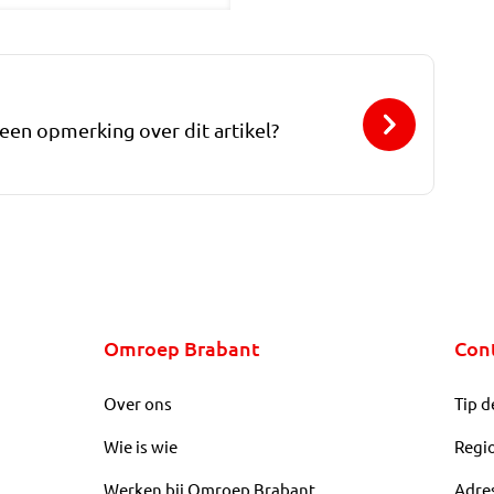
 een opmerking over dit artikel?
Omroep Brabant
Con
Over ons
Tip d
Wie is wie
Regi
Werken bij Omroep Brabant
Adre