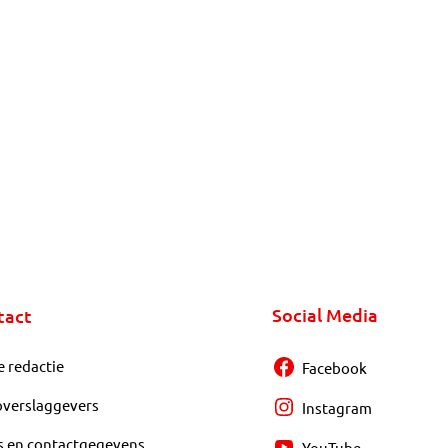
Social Media
tact
e redactie
Facebook
overslaggevers
Instagram
s en contactgegevens
YouTube