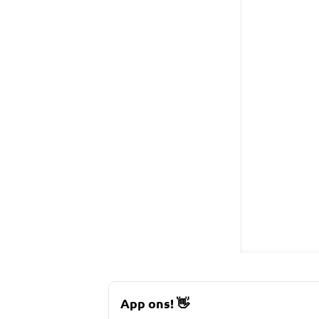
App ons!
👋