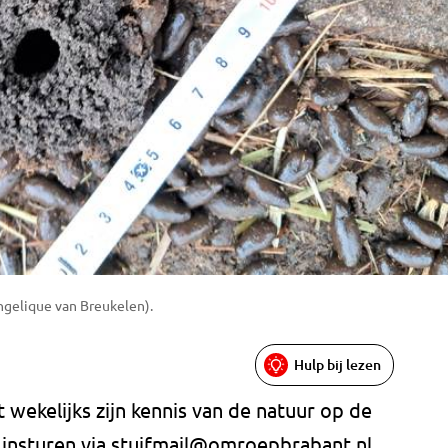
ngelique van Breukelen).
Hulp bij lezen
 wekelijks zijn kennis van de natuur op de
 insturen via
stuifmail@omroepbrabant.nl
.