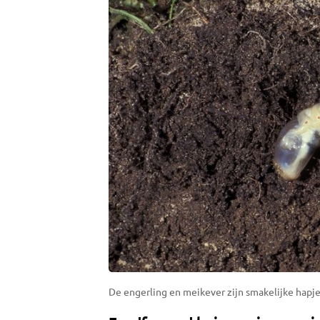
De engerling en meikever zijn smakelijke hapjes