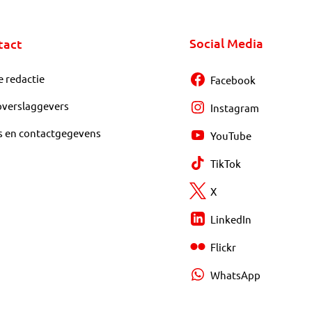
Social Media
tact
e redactie
Facebook
overslaggevers
Instagram
s en contactgegevens
YouTube
TikTok
X
LinkedIn
Flickr
WhatsApp