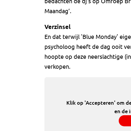
bedachten de dj’s op Omroep Braba
Maandag’.
Verzinsel
En dat terwijl 'Blue Monday' eigen
psycholoog heeft de dag ooit ve
hoopte op deze neerslachtige (in
verkopen.
Klik op 'Accepteren' om d
en de 