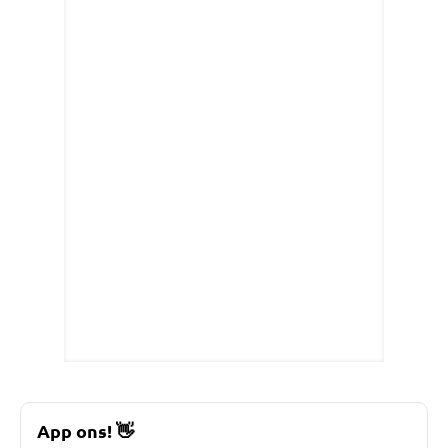
App ons!
👋