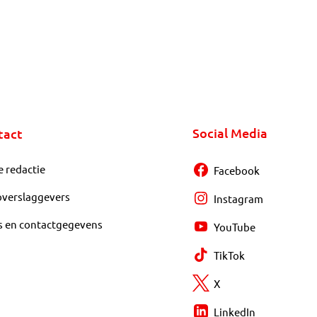
Social Media
tact
e redactie
Facebook
overslaggevers
Instagram
s en contactgegevens
YouTube
TikTok
X
LinkedIn