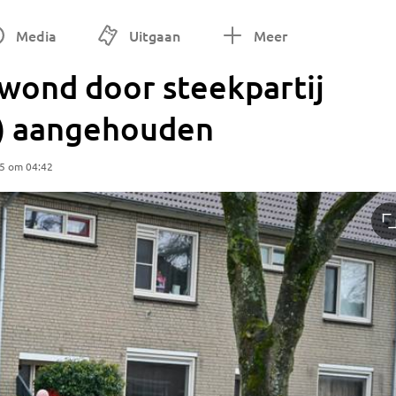
Media
Uitgaan
Meer
wond door steekpartij
9) aangehouden
25 om 04:42