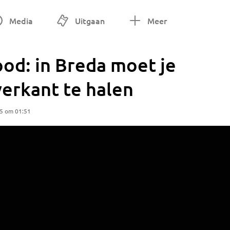
Media
Uitgaan
Meer
ood: in Breda moet je
erkant te halen
25 om 01:51