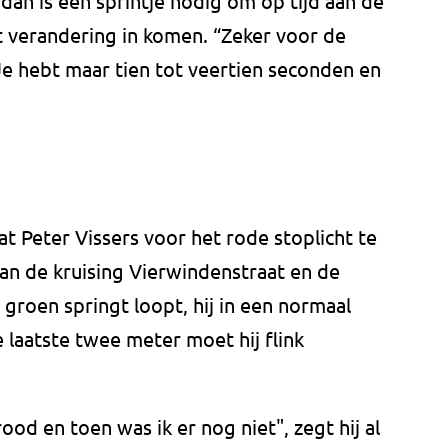
dan is een sprintje nodig om op tijd aan de
 verandering in komen. “Zeker voor de
 Je hebt maar tien tot veertien seconden en
t Peter Vissers voor het rode stoplicht te
an de kruising Vierwindenstraat en de
p groen springt loopt, hij in een normaal
laatste twee meter moet hij flink
od en toen was ik er nog niet", zegt hij al