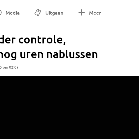
Media
Uitgaan
Meer
der controle,
nog uren nablussen
25 om 02:09