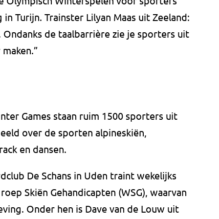
 Olympisch Winterspelen voor sporters
in Turijn. Trainster Lilyan Maas uit Zeeland:
Ondanks de taalbarrière zie je sporters uit
r maken.”
inter Games staan ruim 1500 sporters uit
deeld over de sporten alpineskiën,
rack en dansen.
dclub De Schans in Uden traint wekelijks
groep Skiën Gehandicapten (WSG), waarvan
eving. Onder hen is Dave van de Louw uit