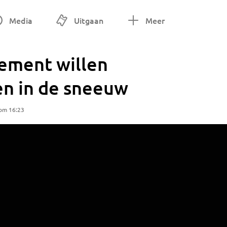
Media
Uitgaan
Meer
nement willen
en in de sneeuw
 om 16:23