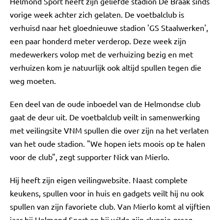
Helmond Sport heeft zijn geliefde stadion De Braak sinds
vorige week achter zich gelaten. De voetbalclub is
verhuisd naar het gloednieuwe stadion 'GS Staalwerken',
een paar honderd meter verderop. Deze week zijn
medewerkers volop met de verhuizing bezig en met
verhuizen kom je natuurlijk ook altijd spullen tegen die
weg moeten.
Een deel van de oude inboedel van de Helmondse club
gaat de deur uit. De voetbalclub veilt in samenwerking
met veilingsite VNM spullen die over zijn na het verlaten
van het oude stadion. "We hopen iets moois op te halen
voor de club", zegt supporter Nick van Mierlo.
Hij heeft zijn eigen veilingwebsite. Naast complete
keukens, spullen voor in huis en gadgets veilt hij nu ook
spullen van zijn favoriete club. Van Mierlo komt al vijftien
jaar bij Helmond Sport en hij wilde zijn cluppie graag