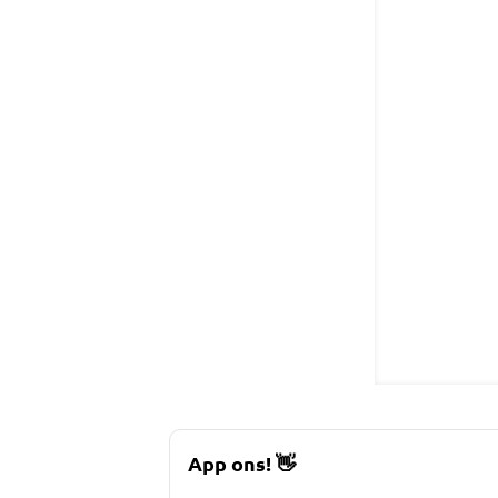
App ons!
👋