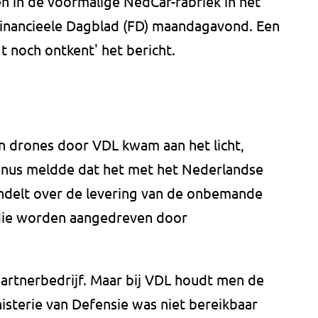
en in de voormalige NedCar-fabriek in het
Financieele Dagblad (FD) maandagavond. Een
 noch ontkent' het bericht.
n drones door VDL kwam aan het licht,
tinus meldde dat het met het Nederlandse
ndelt over de levering van de onbemande
 die worden aangedreven door
partnerbedrijf. Maar bij VDL houdt men de
nisterie van Defensie was niet bereikbaar