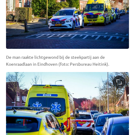
De man raakte lichtgewond bij de steekpartij aan de
Koenraadlaan in Eindhoven (foto: Persbureau Heitink).