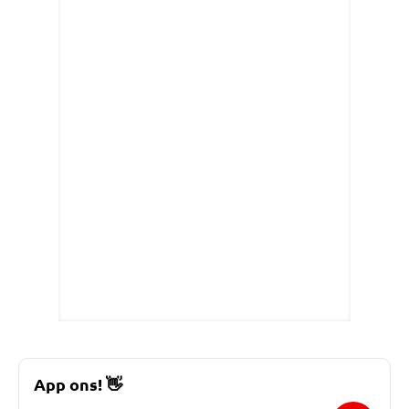
App ons!
👋