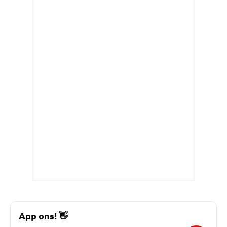
App ons!
👋