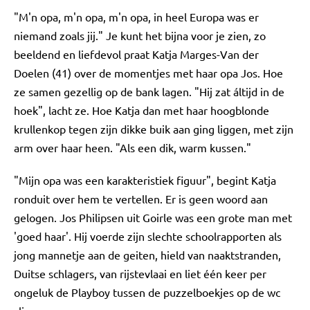
"M'n opa, m'n opa, m'n opa, in heel Europa was er
niemand zoals jij." Je kunt het bijna voor je zien, zo
beeldend en liefdevol praat Katja Marges-Van der
Doelen (41) over de momentjes met haar opa Jos. Hoe
ze samen gezellig op de bank lagen. "Hij zat áltijd in de
hoek", lacht ze. Hoe Katja dan met haar hoogblonde
krullenkop tegen zijn dikke buik aan ging liggen, met zijn
arm over haar heen. "Als een dik, warm kussen."
"Mijn opa was een karakteristiek figuur", begint Katja
ronduit over hem te vertellen. Er is geen woord aan
gelogen. Jos Philipsen uit Goirle was een grote man met
'goed haar'. Hij voerde zijn slechte schoolrapporten als
jong mannetje aan de geiten, hield van naaktstranden,
Duitse schlagers, van rijstevlaai en liet één keer per
ongeluk de Playboy tussen de puzzelboekjes op de wc