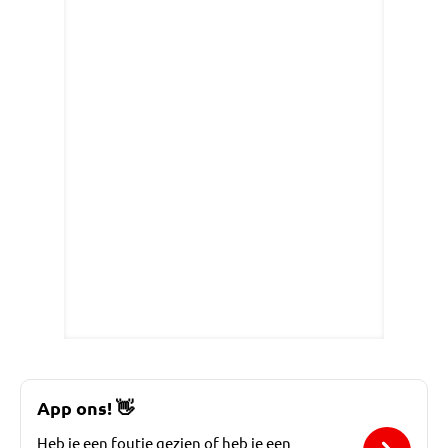
App ons!
👋
Heb je een foutje gezien of heb je een