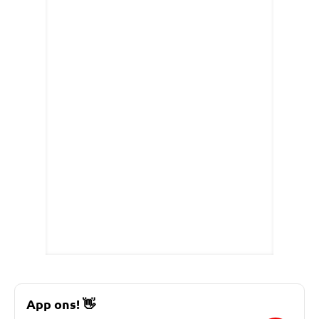
App ons!
👋