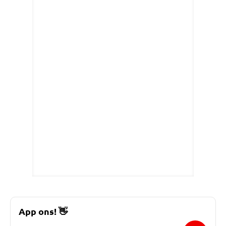
App ons!
👋