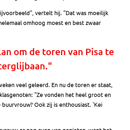
voorbeeld", vertelt hij. "Dat was moeilijk
 helemaal omhoog moest en best zwaar
lan om de toren van Pisa te
erglijbaan."
eken veel geleerd. En nu de toren er staat,
n klasgenoten: "Ze vonden het heel groot en
 buurvrouw? Ook zij is enthousiast. 'Kei
urvrouw er nog even van genieten, want het