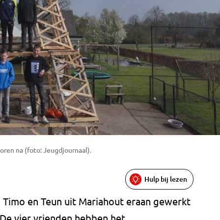
ren na (foto: Jeugdjournaal).
Hulp bij lezen
Timo en Teun uit Mariahout eraan gewerkt
n. De vier vrienden hebben het