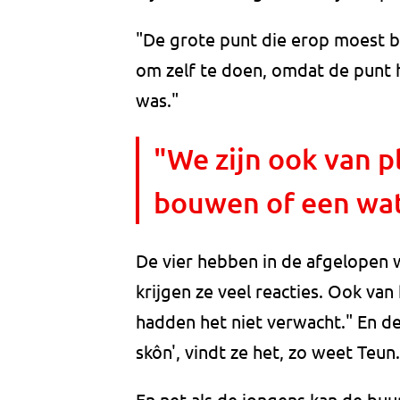
"De grote punt die erop moest bij
om zelf te doen, omdat de punt
was."
"We zijn ook van p
bouwen of een wat
De vier hebben in de afgelopen w
krijgen ze veel reacties. Ook va
hadden het niet verwacht." En de
skôn', vindt ze het, zo weet Teun.
En net als de jongens kan de bu