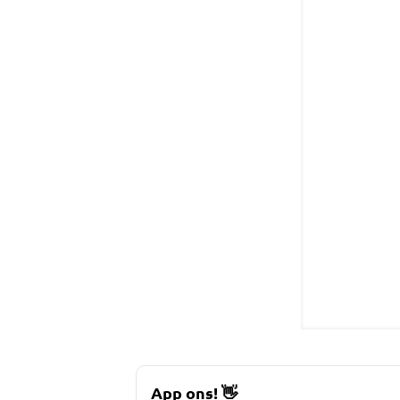
App ons!
👋