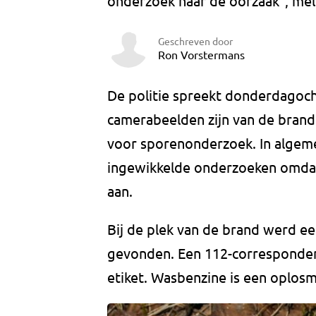
onderzoek naar de oorzaak”, meld
Geschreven door
Ron Vorstermans
De politie spreekt donderdagoch
camerabeelden zijn van de bran
voor sporenonderzoek. In algeme
ingewikkelde onderzoeken omdat 
aan.
Bij de plek van de brand werd e
gevonden. Een 112-corresponde
etiket. Wasbenzine is een oplosm