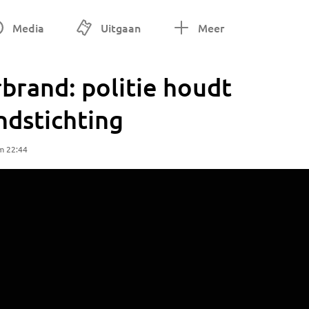
Media
Uitgaan
Meer
brand: politie houdt
ndstichting
m 22:44