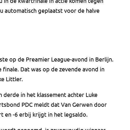
u in de kwartfinale in actie komen tegen
 nu automatisch geplaatst voor de halve
ste op de Preamier League-avond in Berlijn.
de finale. Dat was op de zevende avond in
e Littler.
 derde in het klassement achter Luke
dartsbond PDC meldt dat Van Gerwen door
en -6 erbij krijgt in het legsaldo.
n wordt genoemd, is zevenvoudig winnaar