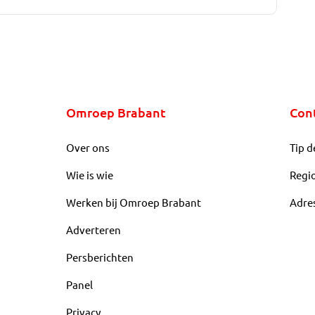
Omroep Brabant
Con
Over ons
Tip d
Wie is wie
Regi
Werken bij Omroep Brabant
Adre
Adverteren
Persberichten
Panel
Privacy