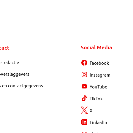
Social Media
tact
e redactie
Facebook
overslaggevers
Instagram
s en contactgegevens
YouTube
TikTok
X
LinkedIn