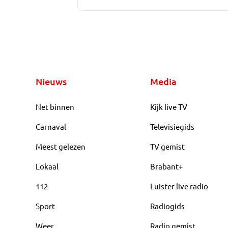
Nieuws
Media
Net binnen
Kijk live TV
Carnaval
Televisiegids
Meest gelezen
TV gemist
Lokaal
Brabant+
112
Luister live radio
Sport
Radiogids
Weer
Radio gemist