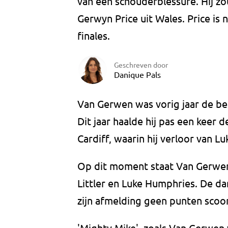
van een schouderblessure. Hij zo
Gerwyn Price uit Wales. Price is
finales.
Geschreven door
Danique Pals
Van Gerwen was vorig jaar de be
Dit jaar haalde hij pas een keer 
Cardiff, waarin hij verloor van Luk
Op dit moment staat Van Gerwen
Littler en Luke Humphries. De 
zijn afmelding geen punten scoort 
'Mighty Mike', zoals Van Gerwe