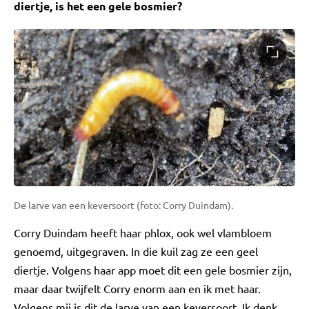
diertje, is het een gele bosmier?
De larve van een keversoort (foto: Corry Duindam).
Corry Duindam heeft haar phlox, ook wel vlambloem
genoemd, uitgegraven. In die kuil zag ze een geel
diertje. Volgens haar app moet dit een gele bosmier zijn,
maar daar twijfelt Corry enorm aan en ik met haar.
Volgens mij is dit de larve van een keversoort. Ik denk