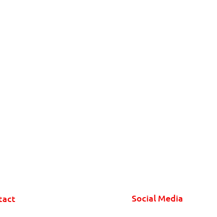
Social Media
tact