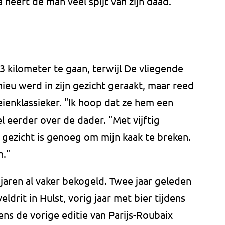
heeft de man veel spijt van zijn daad.
 kilometer te gaan, terwijl De vliegende
ieu werd in zijn gezicht geraakt, maar reed
eienklassieker. "Ik hoop dat ze hem een
l eerder over de dader. "Met vijftig
e gezicht is genoeg om mijn kaak te breken.
n."
jaren al vaker bekogeld. Twee jaar geleden
ldrit in Hulst, vorig jaar met bier tijdens
ns de vorige editie van Parijs-Roubaix