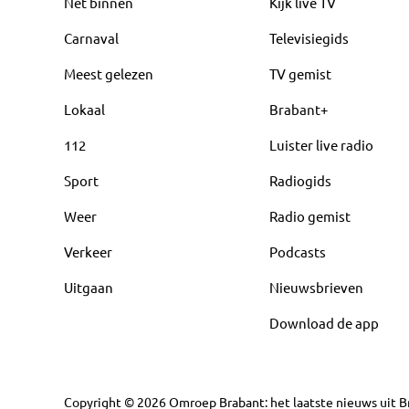
Net binnen
Kijk live TV
Carnaval
Televisiegids
Meest gelezen
TV gemist
Lokaal
Brabant+
112
Luister live radio
Sport
Radiogids
Weer
Radio gemist
Verkeer
Podcasts
Uitgaan
Nieuwsbrieven
Download de app
Copyright
©
2026
Omroep Brabant: het laatste nieuws uit Br