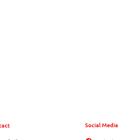
Social Media
tact