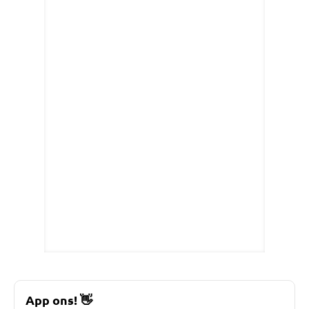
App ons!
👋