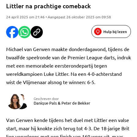
Littler na prachtige comeback
24 april 2025 om 21:46 • Aangepast 26 oktober 2025 om 09:58
Hulp bij lezen
Michael van Gerwen maakte donderdagavond, tijdens de
twaalfde speelronde van de Premier League darts, indruk
met een memorabele eersterondepartij tegen
wereldkampioen Luke Littler. Na een 4-0-achterstand
wist de Vlijmenaar alsnog te winnen: 6-5.
Geschreven door
Danique Pals
&
Peter de Bekker
Van Gerwen kende tijdens het duel met Littler een valse
start, maar hij knokte zich terug tot 4-3. De 18-jarige Brit
liep vervolgens met een finish van 160 weer uit, maar