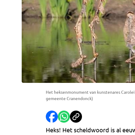
Het heksenmonument van kunstenares Carolein 
gemeente Cranendonck)
Heks! Het scheldwoord is al eeu