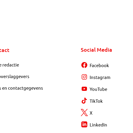
Social Media
tact
e redactie
Facebook
overslaggevers
Instagram
s en contactgegevens
YouTube
TikTok
X
LinkedIn