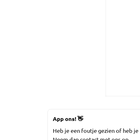
App ons!
👋
Heb je een foutje gezien of heb je
Neem dan contact met ons op.