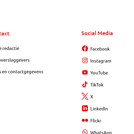
Social Media
tact
e redactie
Facebook
overslaggevers
Instagram
s en contactgegevens
YouTube
TikTok
X
LinkedIn
Flickr
WhatsApp