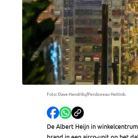
Foto: Dave Hendriks/Persbureau Heitink.
De Albert Heijn in winkelcentrum
brand in een airco-unit op het d