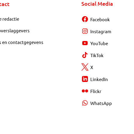
Social Media
tact
e redactie
Facebook
overslaggevers
Instagram
s en contactgegevens
YouTube
TikTok
X
LinkedIn
Flickr
WhatsApp