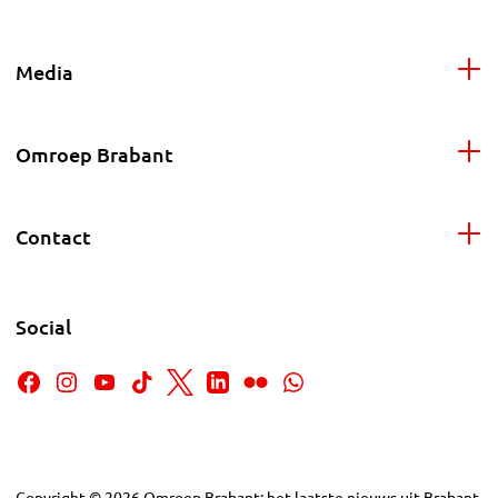
Media
Omroep Brabant
Contact
Social
Copyright
©
2026
Omroep Brabant: het laatste nieuws uit Brabant,