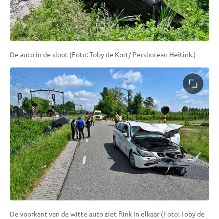
De auto in de sloot (Foto: Toby de Kort/ Persbureau Heitink.)
De voorkant van de witte auto ziet flink in elkaar (Foto: Toby de