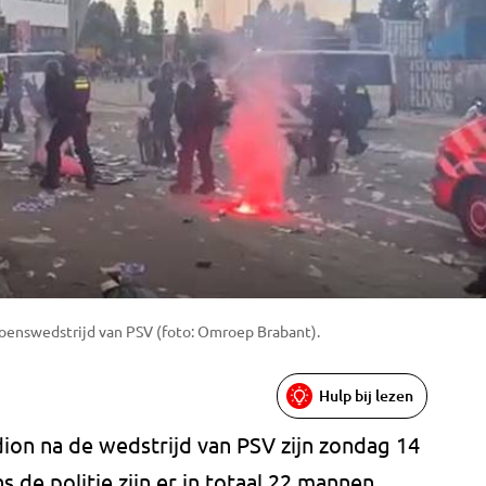
enswedstrijd van PSV (foto: Omroep Brabant).
Hulp bij lezen
adion na de wedstrijd van PSV zijn zondag 14
de politie zijn er in totaal 22 mannen