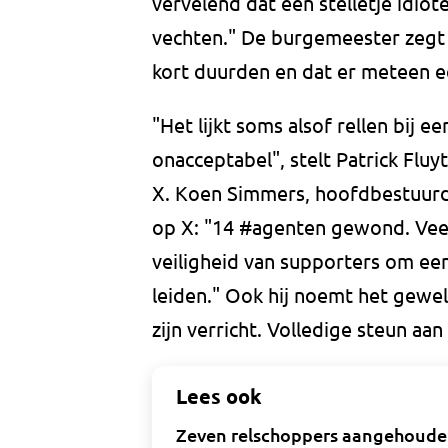
vervelend dat een stelletje idiot
vechten." De burgemeester zegt d
kort duurden en dat er meteen e
"Het lijkt soms alsof rellen bij 
onacceptabel", stelt Patrick Fluy
X. Koen Simmers, hoofdbestuurde
op X: "14 #agenten gewond. Veert
veiligheid van supporters om ee
leiden." Ook hij noemt het gewe
zijn verricht. Volledige steun aan 
Lees ook
Zeven relschoppers aangehouden