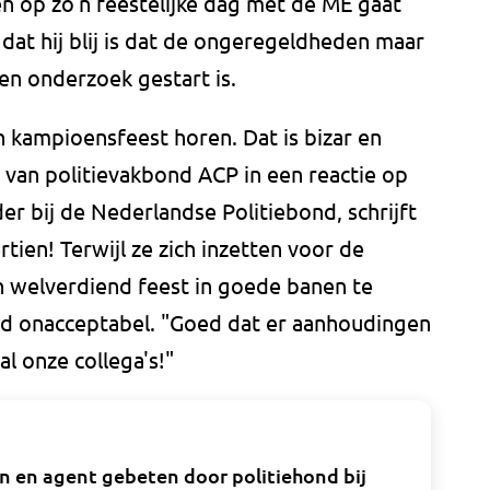
en op zo'n feestelijke dag met de ME gaat
at hij blij is dat de ongeregeldheden maar
en onderzoek gestart is.
een kampioensfeest horen. Dat is bizar en
t van politievakbond ACP in een reactie op
r bij de Nederlandse Politiebond, schrijft
ien! Terwijl ze zich inzetten voor de
n welverdiend feest in goede banen te
ld onacceptabel. "Goed dat er aanhoudingen
al onze collega's!"
 en agent gebeten door politiehond bij