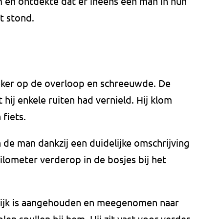
 en ontdekte dat er ineens een man in hun
t stond.
eker op de overloop en schreeuwde. De
 hij enkele ruiten had vernield. Hij klom
fiets.
e man dankzij een duidelijke omschrijving
 kilometer verderop in de bosjes bij het
rwijk is aangehouden en meegenomen naar
len spullen bij hem. Hij zit vast voor verder