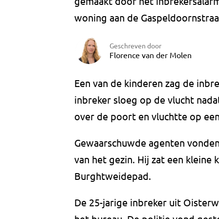
gemaakt door het inbrekersalarm
woning aan de Gaspeldoornstraa
Geschreven door
Florence van der Molen
Een van de kinderen zag de inbr
inbreker sloeg op de vlucht nadat
over de poort en vluchtte op een 
Gewaarschuwde agenten vonden d
van het gezin. Hij zat een kleine
Burghtweidepad.
De 25-jarige inbreker uit Oiste
het bureau. De politie vond gesto