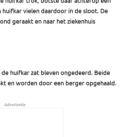
de huifkar trok, botste daar achterop een
 huifkar vielen daardoor in de sloot. De
ond geraakt en naar het ziekenhuis
 de huifkar zat bleven ongedeerd. Beide
akt en worden door een berger opgehaald.
Advertentie