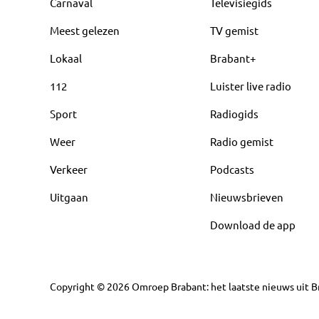
Carnaval
Televisiegids
Meest gelezen
TV gemist
Lokaal
Brabant+
112
Luister live radio
Sport
Radiogids
Weer
Radio gemist
Verkeer
Podcasts
Uitgaan
Nieuwsbrieven
Download de app
Copyright
©
2026
Omroep Brabant: het laatste nieuws uit Br