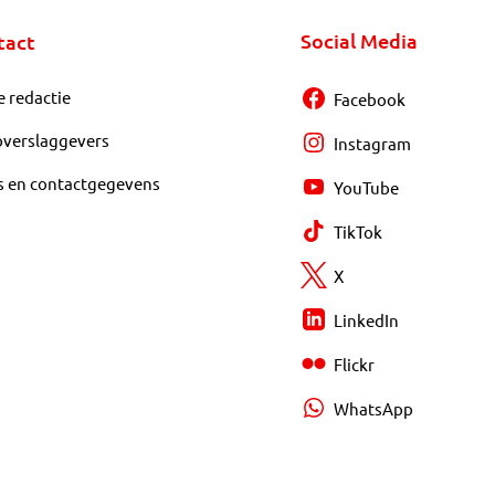
Social Media
tact
e redactie
Facebook
overslaggevers
Instagram
s en contactgegevens
YouTube
TikTok
X
LinkedIn
Flickr
WhatsApp