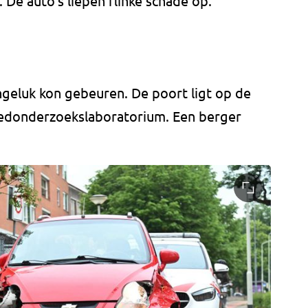
De auto's liepen flinke schade op.
ngeluk kon gebeuren. De poort ligt op de
oedonderzoekslaboratorium. Een berger