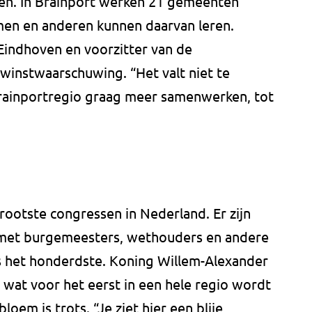
ten. In Brainport werken 21 gemeenten
en en anderen kunnen daarvan leren.
indhoven en voorzitter van de
winstwaarschuwing. “Het valt niet te
Brainportregio graag meer samenwerken, tot
ootste congressen in Nederland. Er zijn
met burgemeesters, wethouders en andere
s het honderdste. Koning Willem-Alexander
at voor het eerst in een hele regio wordt
em is trots. “Je ziet hier een blije