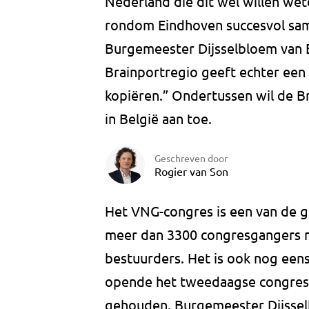
Nederland die dit wel willen we
rondom Eindhoven succesvol sam
Burgemeester Dijsselbloem van E
Brainportregio geeft echter een 
kopiëren.” Ondertussen wil de 
in België aan toe.
Geschreven door
Rogier van Son
Het VNG-congres is een van de gr
meer dan 3300 congresgangers 
bestuurders. Het is ook nog een
opende het tweedaagse congres w
gehouden. Burgemeester Dijsselblo