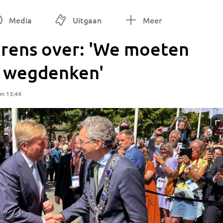
Media
Uitgaan
Meer
grens over: 'We moeten
n wegdenken'
om 13:44