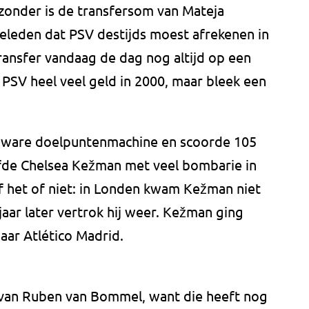
zonder is de transfersom van Mateja
geleden dat PSV destijds moest afrekenen in
ransfer vandaag de dag nog altijd op een
 PSV heel veel geld in 2000, maar bleek een
n ware doelpuntenmachine en scoorde 105
ijfde Chelsea Kežman met veel bombarie in
of het of niet: in Londen kwam Kežman niet
jaar later vertrok hij weer. Kežman ging
aar Atlético Madrid.
r van Ruben van Bommel, want die heeft nog