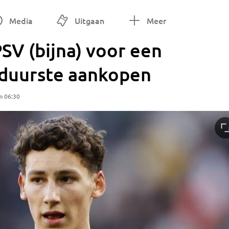
Media
Uitgaan
Meer
SV (bijna) voor een
e duurste aankopen
m 06:30