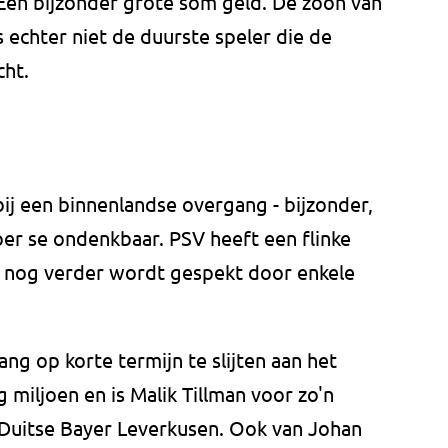
. Een bijzonder grote som geld. De zoon van
echter niet de duurste speler die de
cht.
 bij een binnenlandse overgang - bijzonder,
 per se ondenkbaar. PSV heeft een flinke
r nog verder wordt gespekt door enkele
ng op korte termijn te slijten aan het
g miljoen en is Malik Tillman voor zo'n
 Duitse Bayer Leverkusen. Ook van Johan