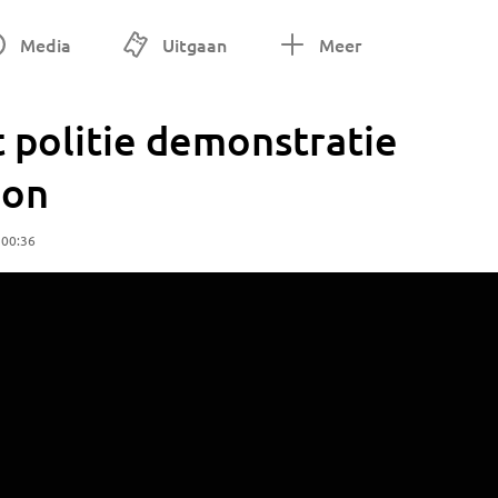
Media
Uitgaan
Meer
 politie demonstratie
ion
 00:36