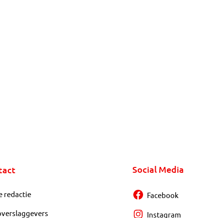
Social Media
tact
e redactie
Facebook
overslaggevers
Instagram