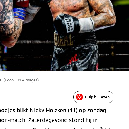
aj (Foto: EYE4images).
Hulp bij lezen
oogjes blikt Nieky Holzken (41) op zondag
oon-match. Zaterdagavond stond hij in