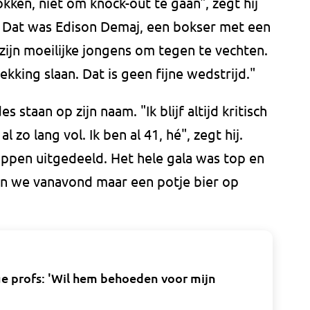
kken, niet om knock-out te gaan", zegt hij
. Dat was Edison Demaj, een bokser met een
 zijn moeilijke jongens om tegen te vechten.
ekking slaan. Dat is geen fijne wedstrijd."
 staan op zijn naam. "Ik blijf altijd kritisch
l zo lang vol. Ik ben al 41, hé", zegt hij.
lappen uitgedeeld. Het hele gala was top en
an we vanavond maar een potje bier op
e profs: 'Wil hem behoeden voor mijn