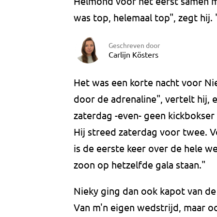
Helmond voor het eerst samen me
was top, helemaal top", zegt hij
Geschreven door
Carlijn Kösters
Het was een korte nacht voor Niek
door de adrenaline", vertelt hij,
zaterdag -even- geen kickbokser 
Hij streed zaterdag voor twee. Vo
is de eerste keer over de hele w
zoon op hetzelfde gala staan."
Nieky ging dan ook kapot van de
Van m'n eigen wedstrijd, maar oo