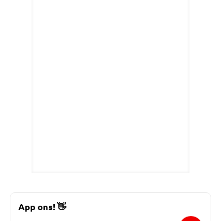
App ons!
👋