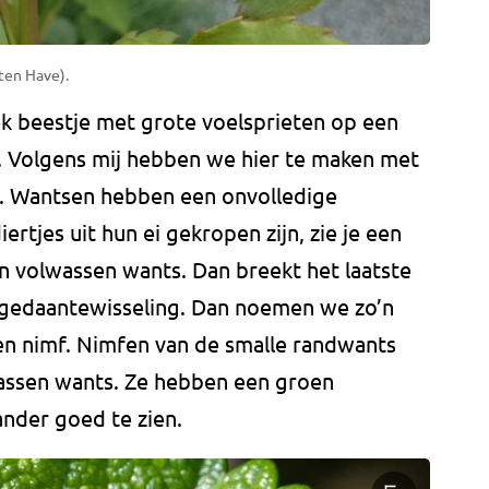
ten Have).
ek beestje met grote voelsprieten op een
is. Volgens mij hebben we hier te maken met
s. Wantsen hebben een onvolledige
rtjes uit hun ei gekropen zijn, zie je een
 een volwassen wants. Dan breekt het laatste
 gedaantewisseling. Dan noemen we zo’n
een nimf. Nimfen van de smalle randwants
lwassen wants. Ze hebben een groen
Sander goed te zien.