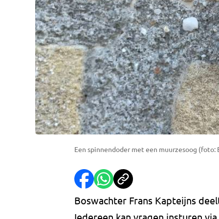
Een spinnendoder met een muurzesoog (foto: B
Boswachter Frans Kapteijns deelt 
Iedereen kan vragen insturen vi