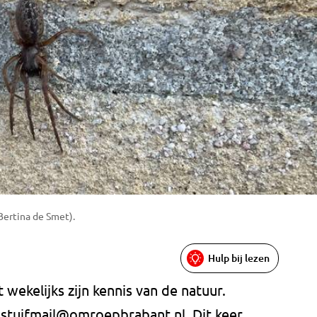
ertina de Smet).
Hulp bij lezen
wekelijks zijn kennis van de natuur.
a
stuifmail@omroepbrabant.nl
. Dit keer