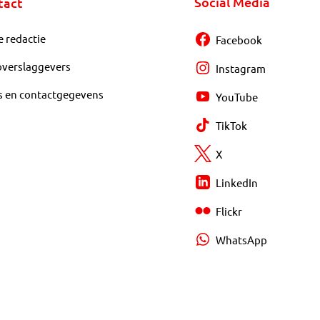
Social Media
tact
e redactie
Facebook
overslaggevers
Instagram
s en contactgegevens
YouTube
TikTok
X
LinkedIn
Flickr
WhatsApp