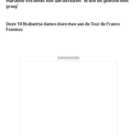
Marianne Vos denkt niet aan uitrusten: 'Ik doe dit gewoon heel
graag'
Deze 10 Brabantse dames doen mee aan de Tour de France
Femmes
Advertentie