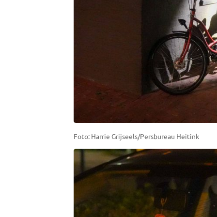
Foto: Harrie Grijseels/Persbureau Heitink