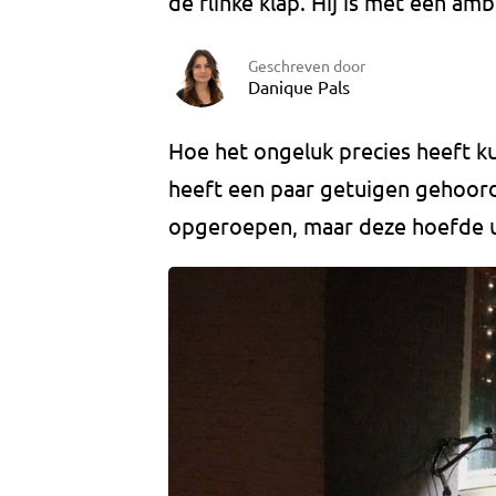
de flinke klap. Hij is met een am
Geschreven door
Danique Pals
Hoe het ongeluk precies heeft ku
heeft een paar getuigen gehoord
opgeroepen, maar deze hoefde uit