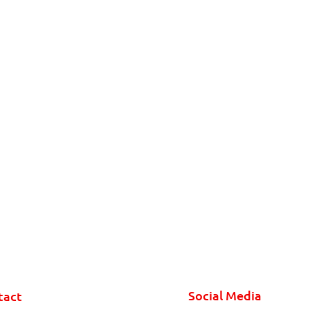
Social Media
tact