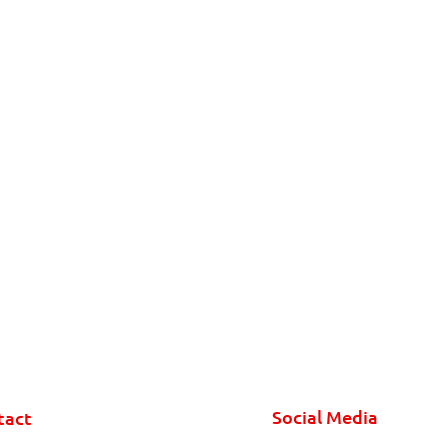
Social Media
tact